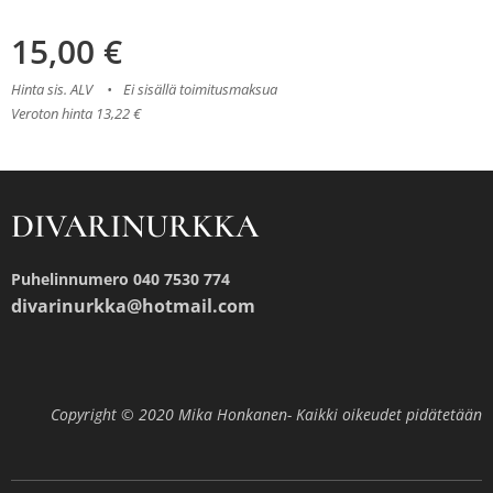
15,00
€
Hinta sis. ALV
Ei sisällä toimitusmaksua
Veroton hinta 13,22 €
DIVARINURKKA
Puhelinnumero 040 7530 774
divarinurkka@hotmail.com
Copyright © 2020 Mika Honkanen- Kaikki oikeudet pidätetään