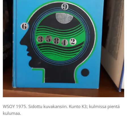
WSOY 1975. Sidottu kuvakansiin. Kunto K3; kulmissa pientä
kulumaa.