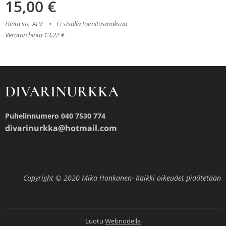
15,00
€
Hinta sis. ALV
Ei sisällä toimitusmaksua
Veroton hinta 13,22 €
DIVARINURKKA
Puhelinnumero 040 7530 774
divarinurkka@hotmail.com
Copyright © 2020 Mika Honkanen- Kaikki oikeudet pidätetään
Luotu
Webnodella