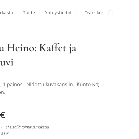
rkasta
Taide
Yhteystiedot
Ostoskori
 Heino: Kaffet ja
kuvi
, 1.painos. Nidottu kuvakansiin. Kunto K4;
en.
€
Ei sisällä toimitusmaksua
,81 €