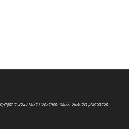
pyright © 2020 Mika Honkanen- Kaikki oikeudet pidätetään