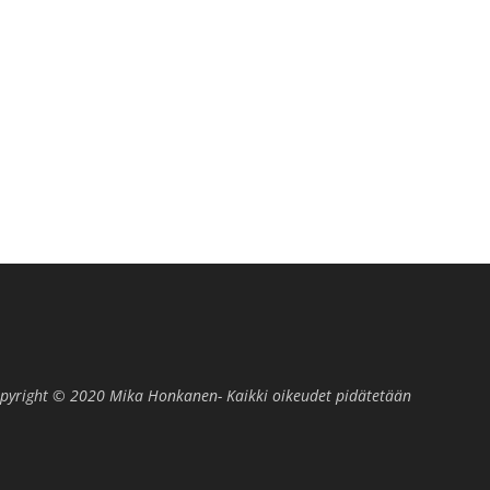
pyright © 2020 Mika Honkanen- Kaikki oikeudet pidätetään