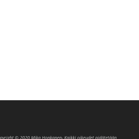
pyright © 2020 Mika Honkanen- Kaikki oikeudet pidätetään