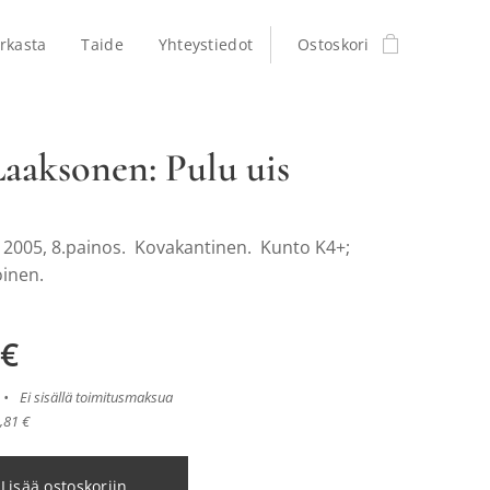
rkasta
Taide
Yhteystiedot
Ostoskori
Laaksonen: Pulu uis
005, 8.painos. Kovakantinen. Kunto K4+;
inen.
€
Ei sisällä toimitusmaksua
,81 €
Lisää ostoskoriin