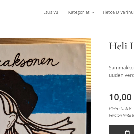
Etusivu
Kategoriat
Tietoa Divarinu
Heli 
Sammakko 2
uuden vero
10,00
Hinta sis. ALV
Veroton hinta 8