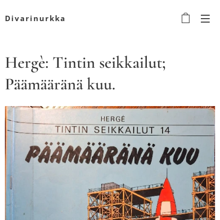
Divarinurkka
Hergè: Tintin seikkailut;
Päämääränä kuu.