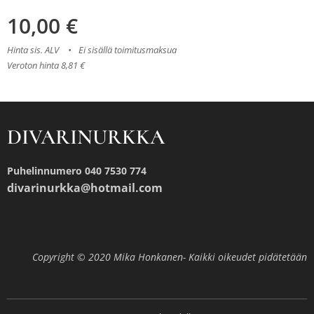
10,00
€
Hinta sis. ALV
Ei sisällä toimitusmaksua
Veroton hinta 8,81 €
DIVARINURKKA
Puhelinnumero 040 7530 774
divarinurkka@hotmail.com
Copyright © 2020 Mika Honkanen- Kaikki oikeudet pidätetään