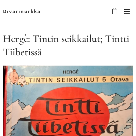
Divarinurkka
Hergè: Tintin seikkailut; Tintti
Tiibetissä