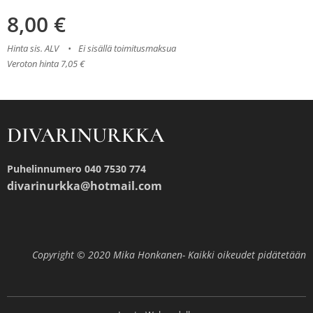
8,00
€
Hinta sis. ALV
Ei sisällä toimitusmaksua
Veroton hinta 7,05 €
DIVARINURKKA
Puhelinnumero 040 7530 774
divarinurkka@hotmail.com
Copyright © 2020 Mika Honkanen- Kaikki oikeudet pidätetään