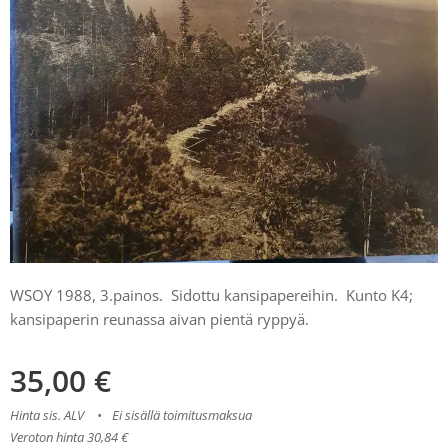
WSOY 1988, 3.painos. Sidottu kansipapereihin. Kunto K4;
kansipaperin reunassa aivan pientä ryppyä.
35,00
€
Hinta sis. ALV
Ei sisällä toimitusmaksua
Veroton hinta 30,84 €