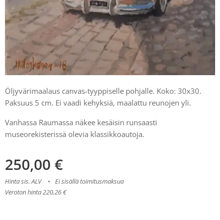
Öljyvärimaalaus canvas-tyyppiselle pohjalle. Koko: 30x30.
Paksuus 5 cm. Ei vaadi kehyksiä, maalattu reunojen yli.
Vanhassa Raumassa näkee kesäisin runsaasti
museorekisterissä olevia klassikkoautoja.
250,00
€
Hinta sis. ALV
Ei sisällä toimitusmaksua
Veroton hinta 220,26 €