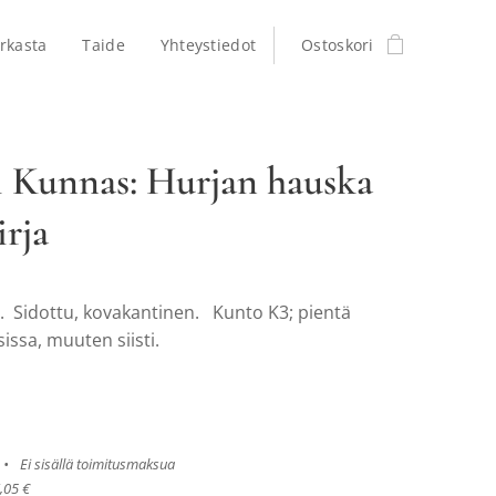
rkasta
Taide
Yhteystiedot
Ostoskori
 Kunnas: Hurjan hauska
irja
. Sidottu, kovakantinen. Kunto K3; pientä
issa, muuten siisti.
Ei sisällä toimitusmaksua
,05 €