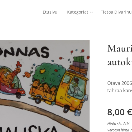
Etusivu
Kategoriat
Tietoa Divarinu
Mauri
autok
Otava 2006
tahraa kans
8,00
€
Hinta sis. ALV
Veroton hinta 7