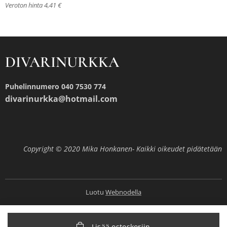
Veroton hinta 4,41 €
DIVARINURKKA
Puhelinnumero 040 7530 774
divarinurkka@hotmail.com
Copyright © 2020 Mika Honkanen- Kaikki oikeudet pidätetään
Luotu
Webnodella
Lisää ostoskoriin