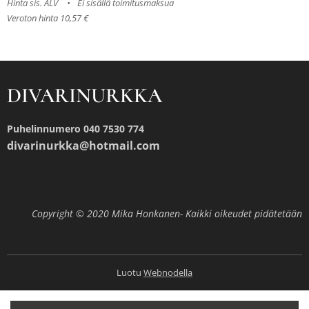
Hinta sis. ALV
Ei sisällä toimitusmaksua
Veroton hinta 10,57 €
DIVARINURKKA
Puhelinnumero 040 7530 774
divarinurkka@hotmail.com
Copyright © 2020 Mika Honkanen- Kaikki oikeudet pidätetään
Luotu
Webnodella