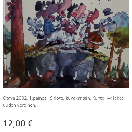
Otava 2002, 1.painos. Sidottu kuvakansiin. Kunto K4; lähes
uuden veroinen.
12,00
€