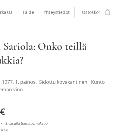
rkasta
Taide
Yhteystiedot
Ostoskori
 Sariola: Onko teillä
ukkia?
977, 1. painos. Sidottu kovakantinen. Kunto
ieman vino.
€
Ei sisällä toimitusmaksua
,81 €