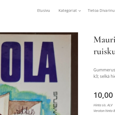
Etusivu
Kategoriat
Tietoa Divarinu
Mauri
ruisk
Gummerus 1
k3; selkä h
10,00
Hinta sis. ALV
Veroton hinta 8