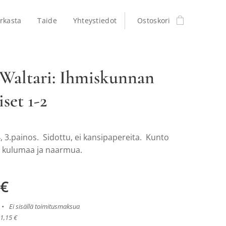
rkasta
Taide
Yhteystiedot
Ostoskori
Waltari: Ihmiskunnan
iset 1-2
 3.painos. Sidottu, ei kansipapereita. Kunto
 kulumaa ja naarmua.
€
Ei sisällä toimitusmaksua
21,15 €