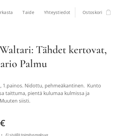
rkasta
Taide
Yhteystiedot
Ostoskori
Waltari: Tähdet kertovat,
ario Palmu
 1.painos. Nidottu, pehmeäkantinen. Kunto
sa taittuma, pientä kulumaa kulmissa ja
Muuten siisti.
€
Ei sisällä toimitusmaksua