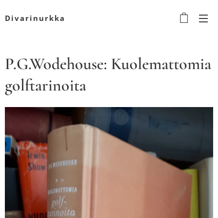
Divarinurkka
P.G.Wodehouse: Kuolemattomia
golftarinoita