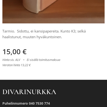
Tarmio. Sidottu, ei kansipapereita. Kunto K3; selkä
haalistunut, muuten hyväkuntoinen.
15,00
€
Hinta sis. ALV
Ei sisällä toimitusmaksua
Veroton hinta 13,22 €
DIVARINURKKA
Puhelinnumero 040 7530 774