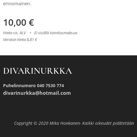
erinomainen.
10,00
€
Hinta sis. ALV
Ei sisällä toimitusmaksua
Veroton hinta 8,81 €
DIVARINURKKA
Puhelinnumero 040 7530 774
divarinurkka@hotmail.com
Copyright © 2020 Mika Honkanen- Kaikki oikeudet pidätetään