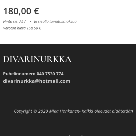
180,00
€
Hinta sis. ALV
Ei sisällä toimitusmaksua
Veroton hinta 158,59 €
DIVARINURKKA
Puhelinnumero 040 7530 774
divarinurkka@hotmail.com
Copyright © 2020 Mika Honkanen- Kaikki oikeudet pidätetään