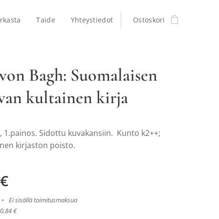
rkasta
Taide
Yhteystiedot
Ostoskori
 von Bagh: Suomalaisen
van kultainen kirja
 1.painos. Sidottu kuvakansiin. Kunto k2++;
nen kirjaston poisto.
€
Ei sisällä toimitusmaksua
30,84 €