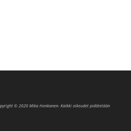
pyright © 2020 Mika Honkanen- Kaikki oikeudet pidätetään