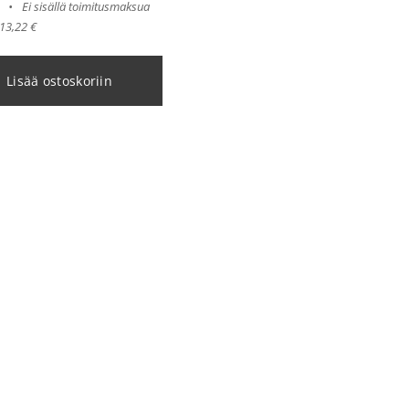
Ei sisällä toimitusmaksua
 13,22 €
Lisää ostoskoriin