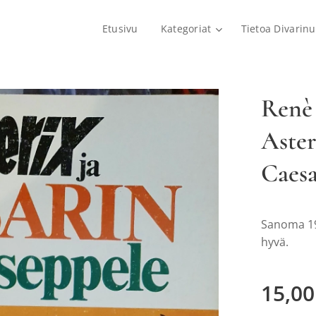
Etusivu
Kategoriat
Tietoa Divarinu
Renè 
Aster
Caesa
Sanoma 19
hyvä.
15,00