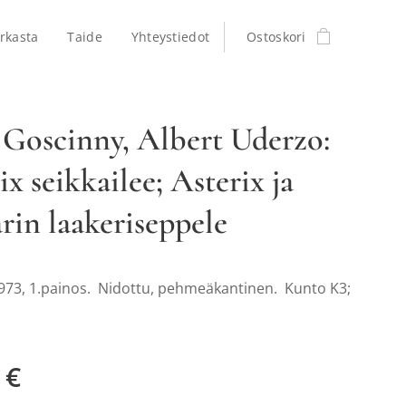
rkasta
Taide
Yhteystiedot
Ostoskori
Goscinny, Albert Uderzo:
ix seikkailee; Asterix ja
rin laakeriseppele
73, 1.painos. Nidottu, pehmeäkantinen. Kunto K3;
€