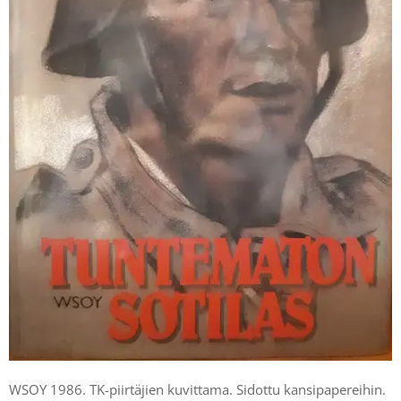
WSOY 1986. TK-piirtäjien kuvittama. Sidottu kansipapereihin.