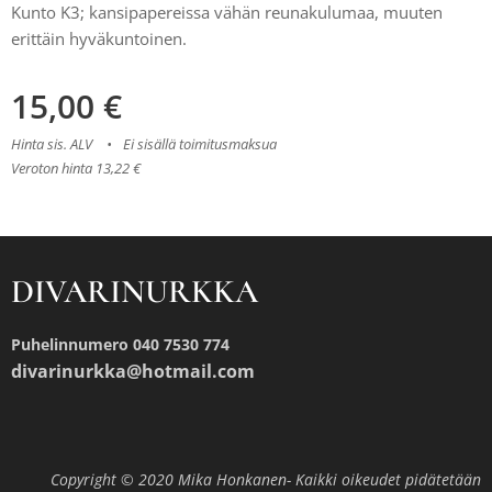
Kunto K3; kansipapereissa vähän reunakulumaa, muuten
erittäin hyväkuntoinen.
15,00
€
Hinta sis. ALV
Ei sisällä toimitusmaksua
Veroton hinta 13,22 €
DIVARINURKKA
Puhelinnumero 040 7530 774
divarinurkka@hotmail.com
Copyright © 2020 Mika Honkanen- Kaikki oikeudet pidätetään