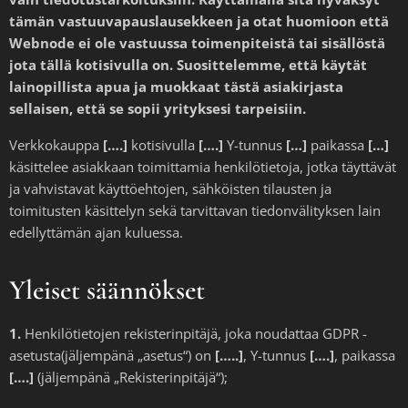
tämän vastuuvapauslausekkeen ja otat huomioon että
Webnode ei ole vastuussa toimenpiteistä tai sisällöstä
jota tällä kotisivulla on. Suosittelemme, että käytät
lainopillista apua ja muokkaat tästä asiakirjasta
sellaisen, että se sopii yrityksesi tarpeisiin.
Verkkokauppa
[….]
kotisivulla
[….]
Y-tunnus
[…]
paikassa
[…]
käsittelee asiakkaan toimittamia henkilötietoja, jotka täyttävät
ja vahvistavat käyttöehtojen, sähköisten tilausten ja
toimitusten käsittelyn sekä tarvittavan tiedonvälityksen lain
edellyttämän ajan kuluessa.
Yleiset säännökset
1.
Henkilötietojen rekisterinpitäjä, joka noudattaa GDPR -
asetusta(jäljempänä „asetus“) on
[…..]
, Y-tunnus
[….]
, paikassa
[….]
(jäljempänä „Rekisterinpitäjä“);