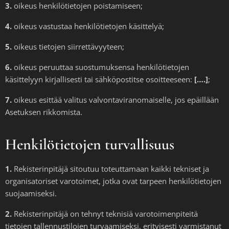
3.
oikeus henkilötietojen poistamiseen;
4.
oikeus vastustaa henkilötietojen käsittelyä;
5.
oikeus tietojen siirrettävyyteen;
6.
oikeus peruuttaa suostumuksensa henkilötietojen
käsittelyyn kirjallisesti tai sähköpostitse osoitteeseen:
[….]
;
7.
oikeus esittää valitus valvontaviranomaiselle, jos epäillään
Asetuksen rikkomista.
Henkilötietojen turvallisuus
1.
Rekisterinpitäjä sitoutuu toteuttamaan kaikki tekniset ja
organisatoriset varotoimet, jotka ovat tarpeen henkilötietojen
suojaamiseksi.
2.
Rekisterinpitäjä on tehnyt teknisiä varotoimenpiteitä
tietojen tallennustilojen turvaamiseksi, erityisesti varmistanut