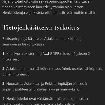
kirjanpitotarkoituksiin sekä sopimuspuolten tarvittavan
tiedon välittämiseen lain edellyttämän ajan verran.
Henkilötietoja ei julkisteta eikä niitä siirretä muihin maihin.
Tietojenkäsittelyn tarkoitus
Rekisterinpitäjä käsittelee Asiakkaan henkilötietoja
seuraavissa tarkoituksissa:
1.
Kotisivun rekisteröinti
[….]
GDPR:n luvun 4 jakson 2
mukaisesti;
2.
Asiakkaan luoma sähköinen tilaus (nimi, osoite, sähköposti,
puhelinnumero);
3.
Noudattaa Asiakkaan ja Rekisterinpitäjän välisestä
sopimussuhteesta johtuvaa lakia ja määräyksiä;
4.
Henkilötiedot ovat välttämättömiä ostosopimuksen
täyttämiseksi. Sopimusta ei voida tehdä ilman