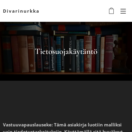
Divarinurkka
Tietosuojakäytäntö
Vastuuvapauslauseke: Tämä asiakirja luotiin malliksi
vain tiedotustarkoituksiin. Käyttämällä sitä hyväksyt